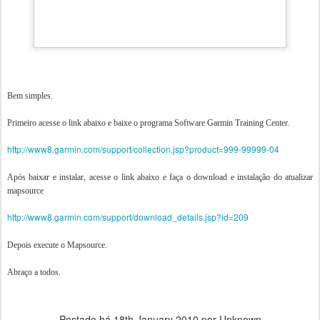
Bem simples.
Primeiro
acesse
o link abaixo e baixe o programa
Software
Garmin
Training
Center
.
http://www8.garmin.com/support/collection.jsp?product=999-99999-04
Após
baixar e instalar,
acesse
o link abaixo e faça o
download
e instalação do
atualizar
mapsource
http://www8.garmin.com/support/download_details.jsp?id=209
Depois execute o
Mapsource
.
Abraço a todos.
Postado há
18th January 2010
por Unknown