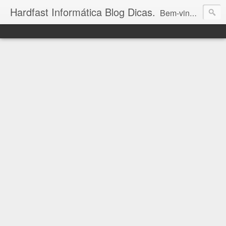
Hardfast Informática Blog Dicas.
Bem-vindo ao Hardfast Informática Blog Dicas! Aqui você encontra as últimas novidades e valiosas dicas sobre eletrônicos, mundo geek, bolsa de valores e informática. Descubra um universo de conhecimento tecnológico e acompanhe-nos para estar sempre à frente nas áreas que você ama!