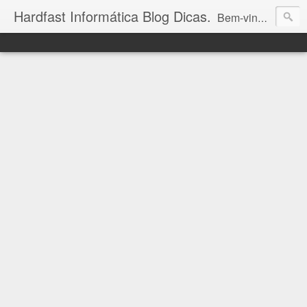
Hardfast Informática Blog Dicas.
Bem-vindo ao Hardfast Informática Blog Dicas! Aqui você encontra as últimas novidades e valiosas dicas sobre eletrônicos, mundo geek, bolsa de valores e informática. Descubra um universo de conhecimento tecnológico e acompanhe-nos para estar sempre à frente nas áreas que você ama!