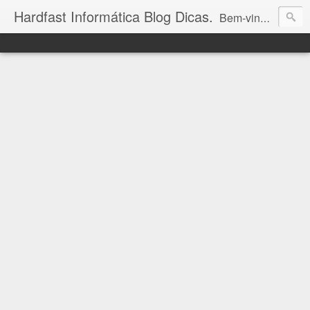
Hardfast Informática Blog Dicas.
Bem-vindo ao Hardfast Informática Blog Dicas! Aqui você encontra as últimas novidades e valiosas dicas sobre eletrônicos, mundo geek, bolsa de valores e informática. Descubra um universo de conhecimento tecnológico e acompanhe-nos para estar sempre à frente nas áreas que você ama!