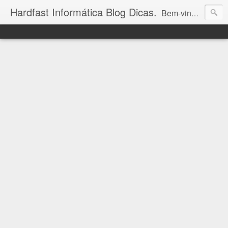
Hardfast Informática Blog Dicas.
Bem-vindo ao Hardfast Informática Blog Dicas! Aqui você encontra as últimas novidades e valiosas dicas sobre eletrônicos, mundo geek, bolsa de valores e informática. Descubra um universo de conhecimento tecnológico e acompanhe-nos para estar sempre à frente nas áreas que você ama!