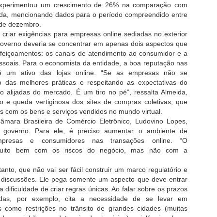
 experimentou um crescimento de 26% na comparação com
da, mencionando dados para o período compreendido entre
de dezembro.
criar exigências para empresas online sediadas no exterior
governo deveria se concentrar em apenas dois aspectos que
feiçoamentos: os canais de atendimento ao consumidor e a
soais. Para o economista da entidade, a boa reputação nas
Aumente Suas Vendas
Melhore a experiência
AUG
AUG
 é um ativo das lojas online. “Se as empresas não se
16
15
com Vídeos no
de compra dos seus
o das melhores práticas e respeitando as expectativas do
Mercado Livre: Dicas
clientes com o ME1: A
o alijadas do mercado. É um tiro no pé”, ressalta Almeida,
para Sucesso
revolução nas
 e queda vertiginosa dos sites de compras coletivas, que
entregas de produtos
 com os bens e serviços vendidos no mundo virtual.
Se você está procurando uma
maneira eficaz de destacar seus
grandes!
âmara Brasileira de Comércio Eletrônico, Ludovino Lopes,
produtos no Mercado Livre, os
do governo. Para ele, é preciso aumentar o ambiente de
Você, vendedor esperto e
vídeos curtos, também
presas e consumidores nas transações online. “O
antenado, já imaginou transformar
Entendendo a Família: Hyundai Grand Santa Fe 2015
UG
conhecidos como Clips, podem
muito bem com os riscos do negócio, mas não com a
as suas entregas em um
8
ser a solução ideal. Além de dar
vs. Santa Fe Normal
verdadeiro show de eficiência? O
vida ao seu anúncio, essa
anto, que não vai ser fácil construir um marco regulatório e
Mercado Livre sabe o quanto seus
lá, aficionados por carros! Hoje, vamos mergulhar no mundo dos
estratégia tem potencial para
s discussões. Ele pega somente um aspecto que deve entrar
clientes valorizam uma boa
UVs da Hyundai e esclarecer de uma vez por todas as diferenças
aumentar significativamente suas
 a dificuldade de criar regras únicas. Ao falar sobre os prazos
experiência de compra. Por isso,
ntre o grandalhão Hyundai Grand Santa Fe 2015 e seu irmão mais
visitas e vendas. Em média, os
estamos aqui para apresentar o
das, por exemplo, cita a necessidade de se levar em
xuto, o Santa Fe normal. Preparados para uma batalha fraternal de
anúncios que utilizam vídeos
Envio ME1: a fórmula mágica
roporções automobilísticas? Vamos lá!
s como restrições no trânsito de grandes cidades (muitas
registram um crescimento de até