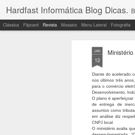
Hardfast Informática Blog Dicas.
Bem-v
Clássica
Flipcard
Revista
Mosaico
Menu Lateral
Fotografia
Ministério
JAN
12
Diante do acelerado c
nos últimos três anos
para o comércio eletrô
Desenvolvimento, Indús
O plano é aperfeiçoar
de entrega de merc
assuntos como tributa
em análise diz respei
CNPJ local.
O ministério avalia q
desregulamentada. “