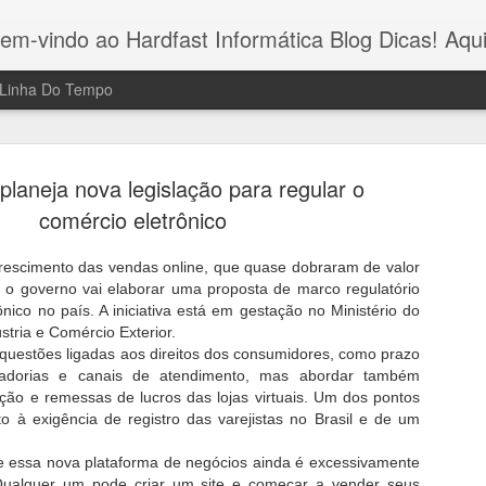
indo ao Hardfast Informática Blog Dicas! Aqui você encontra as últimas novidades e valiosas dicas sobre eletrônicos, mundo geek, bolsa de valores e informática. Descubra um universo de conhecim
Linha Do Tempo
 planeja nova legislação para regular o
comércio eletrônico
rescimento das vendas online, que quase dobraram de valor
Domine a A
, o governo vai elaborar uma proposta de marco regulatório
JAN
nico no país. A iniciativa está em gestação no Ministério do
10
Dicas e Est
tria e Comércio Exterior.
 questões ligadas aos direitos dos consumidores, como prazo
Maximizar 
adorias e canais de atendimento, mas abordar também
ção e remessas de lucros das lojas virtuais. Um dos pontos
ChatGPT
to à exigência de registro das varejistas no Brasil e de um
Se você está buscando aprim
prompts para o ChatGPT, aqu
ue essa nova plataforma de negócios ainda é excessivamente
lo a gerar interações mais e
Qualquer um pode criar um site e começar a vender seus