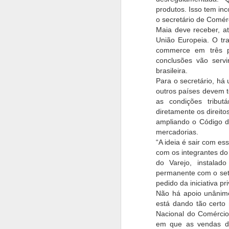
produtos. Isso tem in
o secretário de Comér
Maia deve receber, a
União Europeia. O tr
commerce em três p
conclusões vão serv
brasileira.
Para o secretário, há 
outros países devem t
as condições tribut
diretamente os direit
ampliando o Código 
mercadorias.
“A ideia é sair com es
com os integrantes do
do Varejo, instalad
permanente com o seto
pedido da iniciativa pr
Não há apoio unânime
está dando tão certo
Nacional do Comércio
em que as vendas d