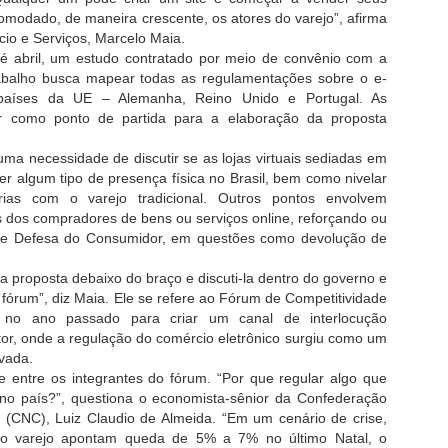
precisas.
comodado, de maneira crescente, os atores do varejo”, afirma
cio e Serviços, Marcelo Maia.
Como Criar Prompts Eficaze
té abril, um estudo contratado por meio de convênio com a
abalho busca mapear todas as regulamentações sobre o e-
O ChatGPT é uma ferrament
aíses da UE – Alemanha, Reino Unido e Portugal. As
variedade de tarefas, desde 
ir como ponto de partida para a elaboração da proposta
conteúdo criativo. No entant
recebe depende em grande p
uma necessidade de discutir se as lojas virtuais sediadas em
perguntas ou comandos.
er algum tipo de presença física no Brasil, bem como nivelar
árias com o varejo tradicional. Outros pontos envolvem
1. Forneça Contexto Claro
os dos compradores de bens ou serviços online, reforçando ou
de Defesa do Consumidor, em questões como devolução de
Quando você dá um comando 
específicos pode fazer uma 
sa proposta debaixo do braço e discuti-la dentro do governo e
de pedir "Escreva um discurs
 fórum”, diz Maia. Ele se refere ao Fórum de Competitividade
público-alvo e qualquer outro
o no ano passado para criar um canal de interlocução
r, onde a regulação do comércio eletrônico surgiu como um
ivada.
 entre os integrantes do fórum. “Por que regular algo que
 no país?”, questiona o economista-sênior da Confederação
 (CNC), Luiz Claudio de Almeida. “Em um cenário de crise,
o varejo apontam queda de 5% a 7% no último Natal, o