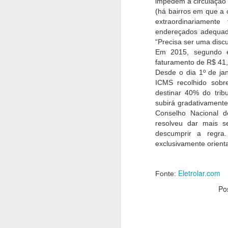
impedem a circulação 
você deve verificar na moto e
T
(há bairros em que a
sugerir os melhores modelos
extraordinariament
indicados para pessoas altas,
P
endereçados adequada
tanto de alta quanto de baixa
nã
“Precisa ser uma disc
J
cilindrada.
Sa
Em 2015, segundo es
faturamento de R$ 41,
Ol
Desde o dia 1º de jan
p
ICMS recolhido sobr
c
destinar 40% do trib
c
subirá gradativament
p
Conselho Nacional d
di
resolveu dar mais s
descumprir a regra.
O
exclusivamente orient
A
M
I
Eletrolar.com
Fonte:
Po
S
p
d
co