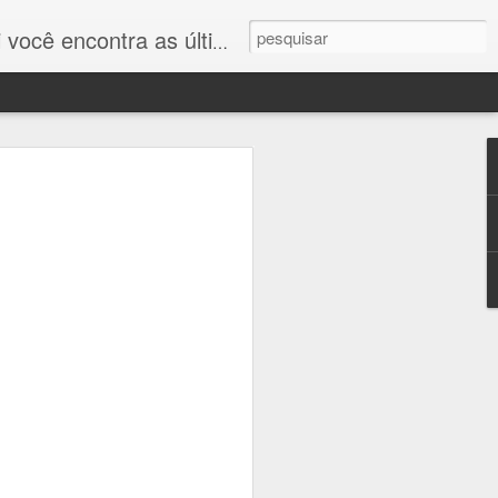
ento tecnológico e acompanhe-nos para estar sempre à frente nas áreas que você ama!
rte dos Prompts:
ratégias para
as Respostas do
orar suas habilidades na criação de
i está um guia prático que pode ajudá-
ficazes e obter respostas mais