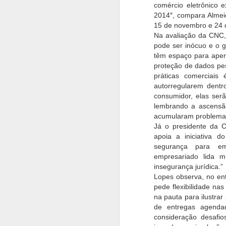
comércio eletrônico
2014″, compara Almei
15 de novembro e 24 
Na avaliação da CNC, 
pode ser inócuo e o 
têm espaço para aper
proteção de dados pes
Melhores Motos para
AUG
práticas comerciais
26
Pessoas Altas com
autorregularem dentr
Mais de 1.90m:
consumidor, elas serã
Modelos Indicados e
lembrando a ascensão
Dicas Essenciais
acumularam problemas
Já o presidente da C
Escolher a moto ideal para
apoia a iniciativa 
pessoas altas, especialmente
segurança para em
quem tem mais de 1,90m de
A
altura, pode ser um desafio. Com
empresariado lida 
tantos modelos disponíveis no
insegurança jurídica.”
mercado, é fundamental
Lopes observa, no ent
O
considerar alguns fatores
pede flexibilidade na
S
importantes para garantir conforto,
na pauta para ilustrar
e
segurança e uma experiência de
de entregas agenda
en
pilotagem prazerosa. Aqui, vamos
p
consideração desafio
abordar os principais pontos que