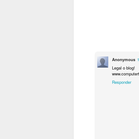
e
n
N
V
T
pa
Anonymous
é 
Legal o blog!
f
www.computert
Responder
J
O
u
d
d
a