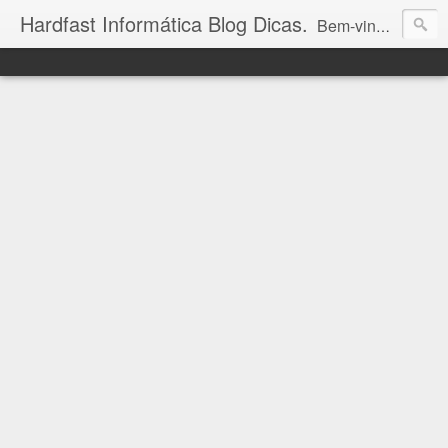
Hardfast Informática Blog Dicas.
Bem-vindo ao Hardfast Informática Blog Dicas! Aqui você encontra as últimas novidades e valiosas dicas sobre eletrônicos, mundo geek, bolsa de valores e informática. Descubra um universo de conhecimento tecnológico e acompanhe-nos para estar sempre à frente nas áreas que você ama!