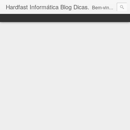
Hardfast Informática Blog Dicas.
Bem-vindo ao Hardfast Informática Blog Dicas! Aqui você encontra as últimas novidades e valiosas dicas sobre eletrônicos, mundo geek, bolsa de valores e informática. Descubra um universo de conhecimento tecnológico e acompanhe-nos para estar sempre à frente nas áreas que você ama!